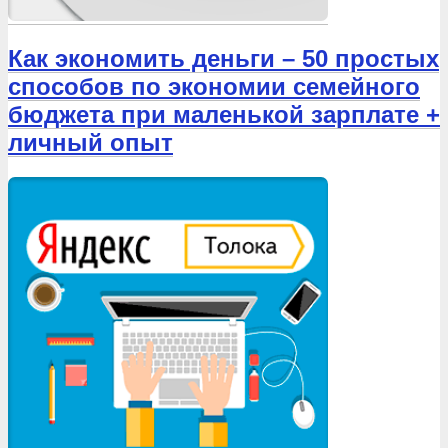
Как экономить деньги – 50 простых
способов по экономии семейного
бюджета при маленькой зарплате +
личный опыт