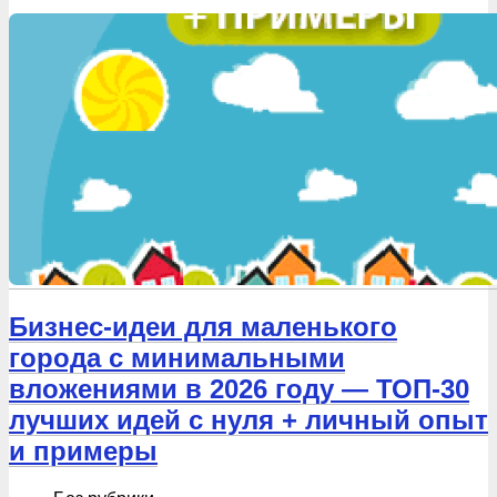
Бизнес-идеи для маленького
города с минимальными
вложениями в 2026 году — ТОП-30
лучших идей с нуля + личный опыт
и примеры