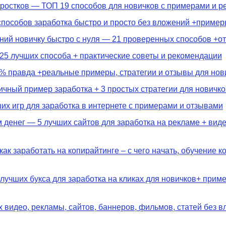
дростков — ТОП 19 способов для новичков с примерами и 
 способов заработка быстро и просто без вложений +приме
жений новичку быстро с нуля — 21 проверенных способов +о
25 лучших способа + практические советы и рекомендации
% правда +реальные примеры, стратегии и отзывы для нов
ичный пример заработка + 3 простых стратегии для новичко
х игр для заработка в интернете с примерами и отзывами
 денег — 5 лучших сайтов для заработка на рекламе + виде
и как заработать на копирайтинге – с чего начать, обучение к
лучших букса для заработка на кликах для новичков+ прим
х видео, рекламы, сайтов, баннеров, фильмов, статей без 