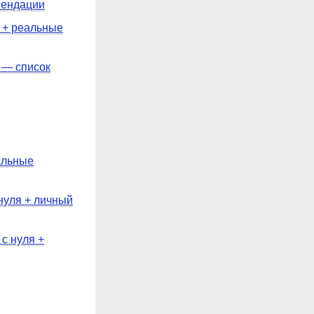
мендации
в + реальные
ь — список
альные
нуля + личный
с нуля +