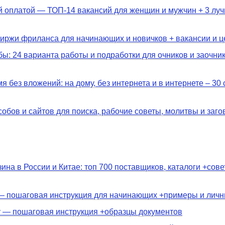
 оплатой — ТОП-14 вакансий для женщин и мужчин + 3 луч
 биржи фриланса для начинающих и новичков + вакансии и 
ебы: 24 варианта работы и подработки для очников и заочн
 без вложений: на дому, без интернета и в интернете – 30
собов и сайтов для поиска, рабочие советы, молитвы и заг
на в России и Китае: топ 700 поставщиков, каталоги +сов
у — пошаговая инструкция для начинающих +примеры и лич
у — пошаговая инструкция +образцы документов