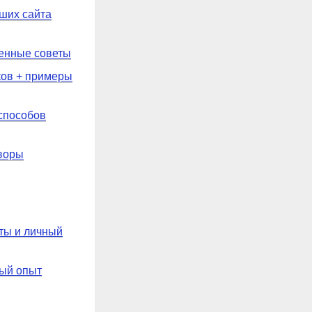
ших сайта
ценные советы
иков + примеры
 способов
оворы
еты и личный
ный опыт