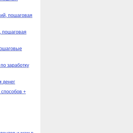
ний, пошаговая
, пошаговая
 пошаговые
по заработку
м денег
8 способов +