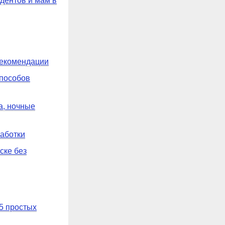
удентов и мам в
рекомендации
способов
а, ночные
работки
ске без
 5 простых