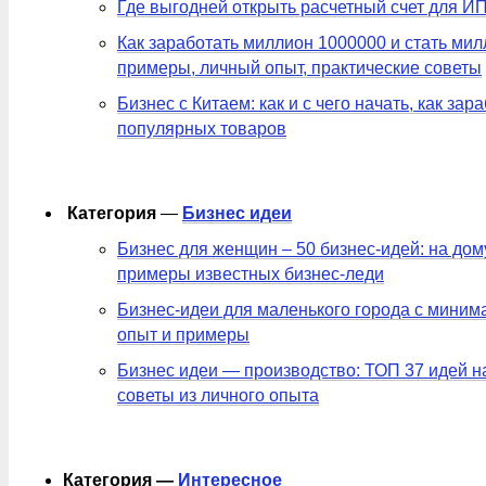
Где выгодней открыть расчетный счет для И
Как заработать миллион 1000000 и стать мил
примеры, личный опыт, практические советы
Бизнес с Китаем: как и с чего начать, как з
популярных товаров
Категория
—
Бизнес идеи
Бизнес для женщин – 50 бизнес-идей: на до
примеры известных бизнес-леди
Бизнес-идеи для маленького города с миним
опыт и примеры
Бизнес идеи — производство: ТОП 37 идей на
советы из личного опыта
Категория —
Интересное