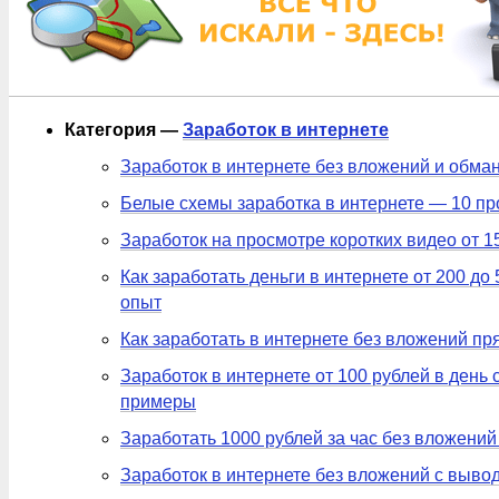
Категория —
Заработок в интернете
Заработок в интернете без вложений и обма
Белые схемы заработка в интернете — 10 п
Заработок на просмотре коротких видео от 
Как заработать деньги в интернете от 200 д
опыт
Как заработать в интернете без вложений п
Заработок в интернете от 100 рублей в день
примеры
Заработать 1000 рублей за час без вложений
Заработок в интернете без вложений с выво