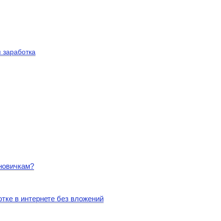
я заработка
 новичкам?
тке в интернете без вложений