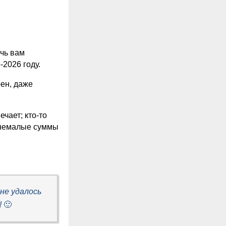
очь вам
-2026 году.
ен, даже
чает; кто-то
ь немалые суммы
не удалось
!
🙂