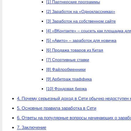
[1] Партнерские программы
[2] Заработок на «Одноклассниках»
[3] Заработок на собственном сайте
[4] «ВКонтакте» – соцсеть как площадка дл
[5] «Авито» – заработок для новичка
[6] Продажа товаров из Китая
[7] Спортивные ставки
[8] Файлообменники
[9] Арбитраж траффика
[10] Фондовая биржа
4. Почему серьезный доход в Сети обычно недоступен
5. Основные правила заработка в Сети
6. Ответы на популярные вопросы начинающих о зарабо
7. Заключение