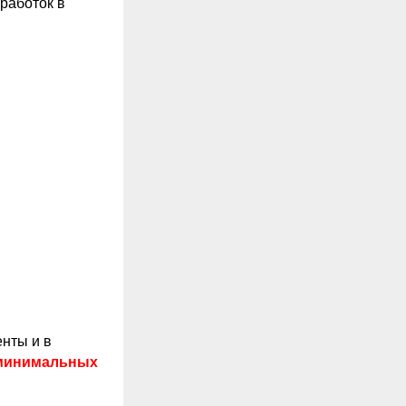
работок в
енты и в
и минимальных