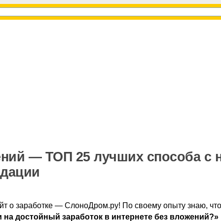
ений — ТОП 25 лучших способа с 
ндации
йт о заработке — СлоноДром.ру! По своему опыту знаю, чт
 на достойный заработок в интернете без вложений?»