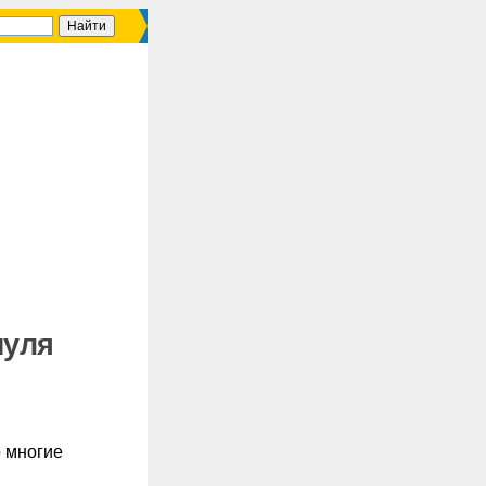
нуля
о многие