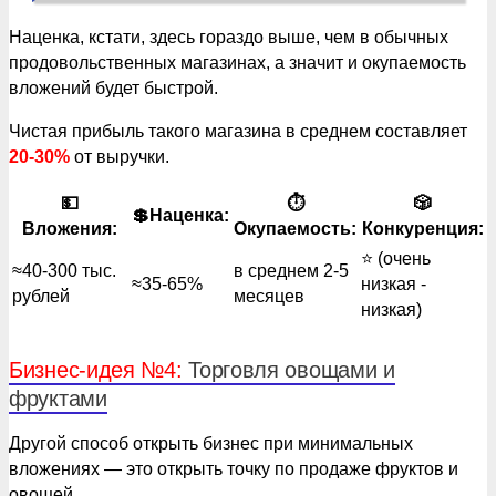
Наценка, кстати, здесь гораздо выше, чем в обычных
продовольственных магазинах, а значит и окупаемость
вложений будет быстрой.
Чистая прибыль такого магазина в среднем составляет
20-30%
от выручки.
💵
⏱
🎲
💲Наценка:
Вложения:
Окупаемость:
Конкуренция:
⭐️ (очень
≈40-300 тыс.
в среднем 2-5
≈35-65%
низкая -
рублей
месяцев
низкая)
Бизнес-идея №4:
Торговля овощами и
фруктами
Другой способ открыть бизнес при минимальных
вложениях — это открыть точку по продаже фруктов и
овощей.