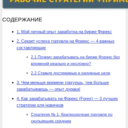
СОДЕРЖАНИЕ
1. Мой личный опыт заработка на бирже Форекс
2. Секрет успеха торговли на Форекс — 4 важных
составляющих
2.1 Почему зарабатывать на бирже Форекс без
вложений реально и несложно?
2.2 Ставьте достижимые и разумные цели
3. Чем меньше времени торгуешь, тем больше
зарабатываешь — опыт дурака!
4. Как зарабатывать на Форекс (Forex) — 3 лучших
стратегии для новичков
Стратегия № 1: Краткосрочная торговля по
скользящим средним