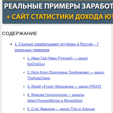
СОДЕРЖАНИЕ
1. Сколько зарабатывают ютуберы в России – 7
реальных примеров
1. Иван Гай (Иван Рудской) — канал
EeOneGuy
2. Катя Клэп (Екатерина Трофимова) — канал
TheKateClapp
3. Юрий «Frost» Морозилка — канал FROST
4. Максим Голополосов — каналы
AdamThomasMoran и MoranDays
5. Стас Давыдов — канал This is Хорошо