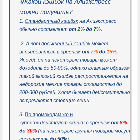
Какой кэшбэк на Алиэкспресс
💡
можно получить?
1.
Стандартный кэшбэк
на Алиэкспресс
обычно составляет
от
2%
до
7%.
2. А вот
повышенный кэшбэк
может
варьироваться в среднем
от
7%
до
15%
.
Иногда он на некоторые товары может
доходить до 50-90%, однако главным образом
такой высокий кэшбэк распространяется на
недорогие мелкие товары стоимостью до
200-300 рублей. Хотя бывает действительно
встречаются стоящие вещи.
3.
По промокодам же и
купонам
действуют скидки в среднем
от
8%
до
30%
(на некоторые группы товаров могут
составлять
до 50%
).