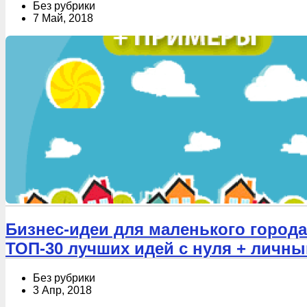
Без рубрики
7 Май, 2018
Бизнес-идеи для маленького город
ТОП-30 лучших идей с нуля + личн
Без рубрики
3 Апр, 2018