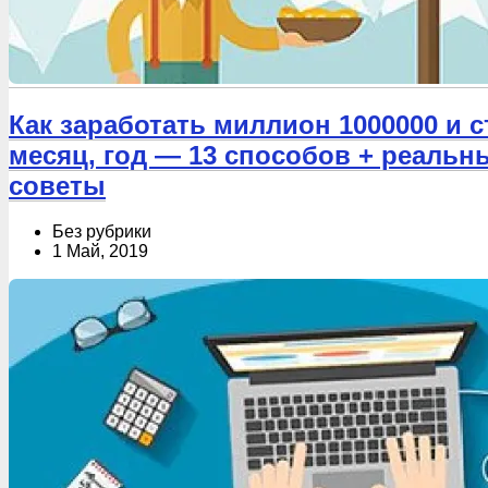
Как заработать миллион 1000000 и 
месяц, год — 13 способов + реаль
советы
Без рубрики
1 Май, 2019