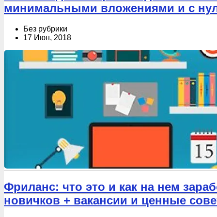
минимальными вложениями и с нул
Без рубрики
17 Июн, 2018
Фриланс: что это и как на нем зар
новичков + вакансии и ценные сов