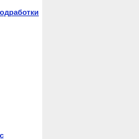
подработки
с