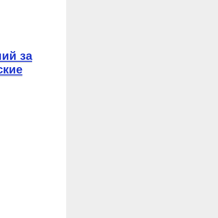
ний за
ские