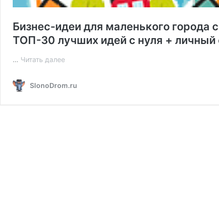
Бизнес-идеи для маленького города 
ТОП-30 лучших идей с нуля + личный
Бизнес-
…
Читать далее
идеи
для
SlonoDrom.ru
маленького
города
с
минимальными
вложениями
в
2026
году
—
ТОП-30
лучших
идей
с